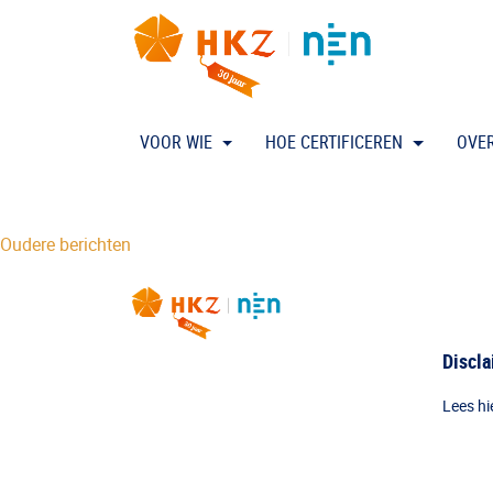
VOOR WIE
HOE CERTIFICEREN
OVE
Berichtnavigatie
Oudere berichten
Discl
Lees hi