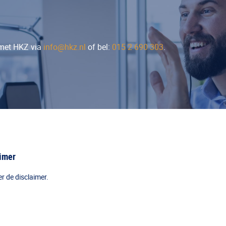
 met HKZ via
info@hkz.nl
of bel:
015 2 690 303
.
aimer
er de disclaimer.