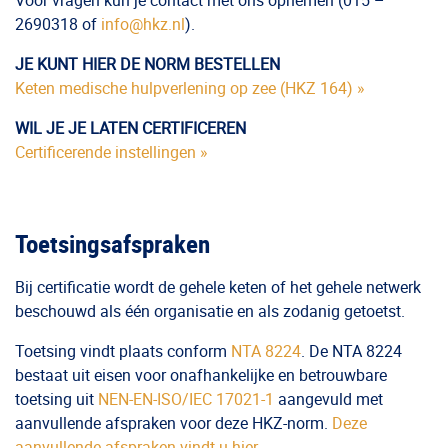
Voor vragen kun je contact met ons opnemen (015 –
2690318 of
info@hkz.nl
).
JE KUNT HIER DE NORM BESTELLEN
Keten medische hulpverlening op zee (HKZ 164) »
WIL JE JE LATEN CERTIFICEREN
Certificerende instellingen »
Toetsingsafspraken
Bij certificatie wordt de gehele keten of het gehele netwerk
beschouwd als één organisatie en als zodanig getoetst.
Toetsing vindt plaats conform
NTA 8224
. De NTA 8224
bestaat uit eisen voor onafhankelijke en betrouwbare
toetsing uit
NEN-EN-ISO/IEC 17021-1
aangevuld met
aanvullende afspraken voor deze HKZ-norm.
Deze
aanvullende afspraken vindt u hier.